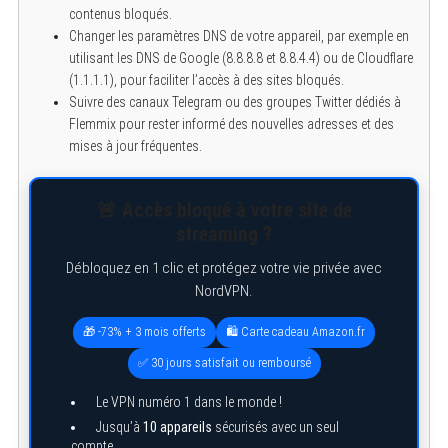
contenus bloqués.
Changer les paramètres DNS de votre appareil, par exemple en
utilisant les DNS de Google (8.8.8.8 et 8.8.4.4) ou de Cloudflare
(1.1.1.1), pour faciliter l’accès à des sites bloqués.
Suivre des canaux Telegram ou des groupes Twitter dédiés à
Flemmix pour rester informé des nouvelles adresses et des
mises à jour fréquentes.
🚨 Accès bloqué à votre site de
streaming ?
Débloquez en 1 clic et protégez votre vie privée avec
NordVPN.
🎁 -73% + 3 mois offerts
🛍️ Carte cadeau Amazon.fr
✅ 30 jours satisfait ou remboursé
Le VPN numéro 1 dans le monde !
Jusqu’à
10 appareils
sécurisés avec un seul
compte