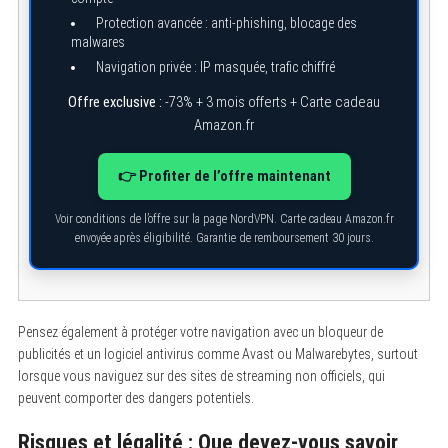
Protection avancée : anti-phishing, blocage des
malwares
Navigation privée : IP masquée, trafic chiffré
Offre exclusive :
-73% + 3 mois offerts + Carte cadeau
Amazon.fr
👉 Profiter de l’offre maintenant
Voir conditions de l’offre sur la page NordVPN. Carte cadeau Amazon.fr
envoyée après éligibilité. Garantie de remboursement 30 jours.
Pensez également à protéger votre navigation avec un bloqueur de
publicités et un logiciel antivirus comme Avast ou Malwarebytes, surtout
lorsque vous naviguez sur des sites de streaming non officiels, qui
peuvent comporter des dangers potentiels.
Risques et légalité : Que devez-vous savoir