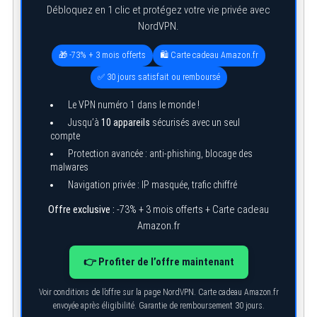
Débloquez en 1 clic et protégez votre vie privée avec
NordVPN.
🎁 -73% + 3 mois offerts
🛍️ Carte cadeau Amazon.fr
✅ 30 jours satisfait ou remboursé
Le VPN numéro 1 dans le monde !
Jusqu’à
10 appareils
sécurisés avec un seul
compte
Protection avancée : anti-phishing, blocage des
malwares
Navigation privée : IP masquée, trafic chiffré
Offre exclusive :
-73% + 3 mois offerts + Carte cadeau
Amazon.fr
👉 Profiter de l’offre maintenant
Voir conditions de l’offre sur la page NordVPN. Carte cadeau Amazon.fr
envoyée après éligibilité. Garantie de remboursement 30 jours.