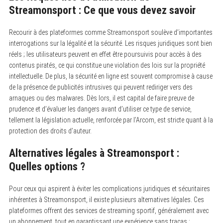
Streamonsport : Ce que vous devez savoir
Recourir à des plateformes comme Streamonsport soulève d’importantes
interrogations sur la légalité et la sécurité. Les risques juridiques sont bien
réels ; les utilisateurs peuvent en effet être poursuivis pour accès à des
contenus piratés, ce qui constitue une violation des lois sur la propriété
S
intellectuelle. De plus, la sécurité en ligne est souvent compromise à cause
e
de la présence de publicités intrusives qui peuvent rediriger vers des
a
arnaques ou des malwares. Dès lors, il est capital de faire preuve de
r
c
prudence et d’évaluer les dangers avant d’utiliser ce type de service,
h
tellement la législation actuelle, renforcée par l’Arcom, est stricte quant à la
f
o
protection des droits d’auteur.
r
:
Alternatives légales à Streamonsport :
Quelles options ?
Pour ceux qui aspirent à éviter les complications juridiques et sécuritaires
inhérentes à Streamonsport, il existe plusieurs alternatives légales. Ces
plateformes offrent des services de streaming sportif, généralement avec
un abonnement, tout en garantissant une expérience sans tracas :