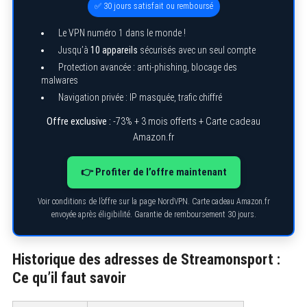
✅ 30 jours satisfait ou remboursé
Le VPN numéro 1 dans le monde !
Jusqu’à
10 appareils
sécurisés avec un seul compte
Protection avancée : anti-phishing, blocage des
malwares
Navigation privée : IP masquée, trafic chiffré
Offre exclusive :
-73% + 3 mois offerts + Carte cadeau
Amazon.fr
👉 Profiter de l’offre maintenant
Voir conditions de l’offre sur la page NordVPN. Carte cadeau Amazon.fr
envoyée après éligibilité. Garantie de remboursement 30 jours.
Historique des adresses de Streamonsport :
Ce qu’il faut savoir