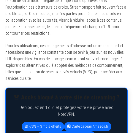
raison de sa diffusion illégale de compétitions sportives sans
l’autorisation des détenteurs de droits, Streamonsport fait souvent face à
des blocages. Ces mesures, menées par les propriétaires des droits en
collaboration avec les autorités, visent à réduire l’accès à ces contenus
piratés. En conséquence, le site doit fréquemment changer d’URL pour
contourner ces restrictions.
Pour les utilisateurs, ces changements d’adresse ont un impact direct et
nécessitent une vigilance constante pour se tenir à jour sur les nouvelles
URL disponibles. En cas de blocage, ceux-ci sont souvent encouragés à
explorer des alternatives ou à adopter des méthodes de contournement,
telles que l’utilisation de réseaux privés virtuels (VPN), pour accéder aux
services du site.
🚨 Accès bloqué à votre site de streaming ?
Débloquez en 1 clic et protégez votre vie privée avec
NordVPN.
🎁 -73% + 3 mois offerts
🛍️ Carte cadeau Amazon.fr