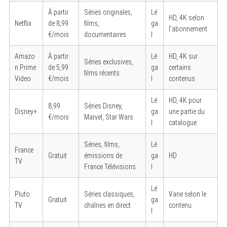
À partir
Séries originales,
Lé
HD, 4K selon
Netflix
de 8,99
films,
ga
l’abonnement
€/mois
documentaires
l
Amazo
À partir
Lé
HD, 4K sur
Séries exclusives,
n Prime
de 5,99
ga
certains
films récents
Video
€/mois
l
contenus
Lé
HD, 4K pour
8,99
Séries Disney,
Disney+
ga
une partie du
€/mois
Marvel, Star Wars
l
catalogue
Séries, films,
Lé
France
Gratuit
émissions de
ga
HD
TV
France Télévisions
l
Lé
Pluto
Séries classiques,
Varie selon le
Gratuit
ga
TV
chaînes en direct
contenu
l