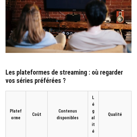
Les plateformes de streaming : où regarder
vos séries préférées ?
L
é
Platef
Contenus
g
Coût
Qualité
orme
disponibles
al
it
é