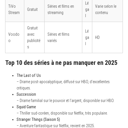
Lé
TiVo
Séries et films en
Varie selon le
Gratuit
ga
Stream
streaming
contenu
l
Gratuit
Lé
Voodo
avec
Séries et films
ga
HD
o
publicité
variés
l
s
Top 10 des séries à ne pas manquer en 2025
S
The Last of Us
e
– Drame post-apocalyptique, diffusé sur HBO, d’excellentes
a
r
critiques.
c
Succession
h
– Drame familial sur le pouvoir et l’argent, disponible sur HBO.
f
o
Squid Game
r
– Thriller sud-coréen, disponible sur Netflix, très populaire.
:
Stranger Things (Saison 5)
– Aventure fantastique sur Netflix, revient en 2025.