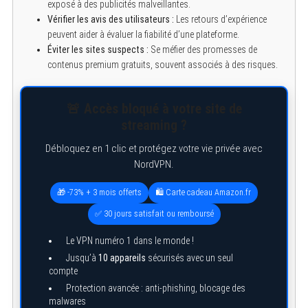
exposé à des publicités malveillantes.
Vérifier les avis des utilisateurs :
Les retours d’expérience
peuvent aider à évaluer la fiabilité d’une plateforme.
Éviter les sites suspects :
Se méfier des promesses de
contenus premium gratuits, souvent associés à des risques.
🚨 Accès bloqué à votre site de
streaming ?
Débloquez en 1 clic et protégez votre vie privée avec
NordVPN.
🎁 -73% + 3 mois offerts
🛍️ Carte cadeau Amazon.fr
✅ 30 jours satisfait ou remboursé
Le VPN numéro 1 dans le monde !
Jusqu’à
10 appareils
sécurisés avec un seul
compte
Protection avancée : anti-phishing, blocage des
malwares