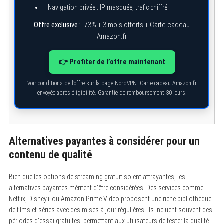
Navigation privée : IP masquée, trafic chiffré
Offre exclusive :
-73% + 3 mois offerts + Carte cadeau
S
Amazon.fr
e
a
r
👉 Profiter de l’offre maintenant
c
h
f
Voir conditions de l’offre sur la page NordVPN. Carte cadeau Amazon.fr
o
envoyée après éligibilité. Garantie de remboursement 30 jours.
r
:
Alternatives payantes à considérer pour un
contenu de qualité
Bien que les options de streaming gratuit soient attrayantes, les
alternatives payantes méritent d’être considérées. Des services comme
Netflix, Disney+ ou Amazon Prime Video proposent une riche bibliothèque
de films et séries avec des mises à jour régulières. Ils incluent souvent des
périodes d’essai gratuites, permettant aux utilisateurs de tester la qualité