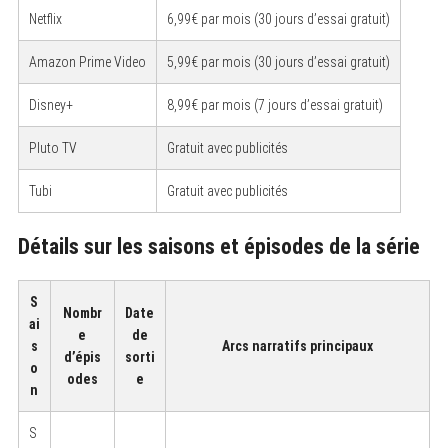
Netflix
6,99€ par mois (30 jours d’essai gratuit)
Amazon Prime Video
5,99€ par mois (30 jours d’essai gratuit)
Disney+
8,99€ par mois (7 jours d’essai gratuit)
Pluto TV
Gratuit avec publicités
Tubi
Gratuit avec publicités
Détails sur les saisons et épisodes de la série
S
Nombr
Date
ai
e
de
s
Arcs narratifs principaux
d’épis
sorti
o
odes
e
n
S