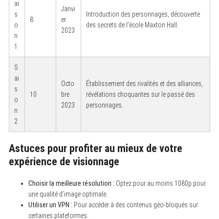
ai
Janvi
s
Introduction des personnages, découverte
8
er
o
des secrets de l’école Maxton Hall.
2023
n
1
S
ai
Octo
Établissement des rivalités et des alliances,
s
10
bre
révélations choquantes sur le passé des
o
2023
personnages.
n
2
Astuces pour profiter au mieux de votre
expérience de visionnage
Choisir la meilleure résolution :
Optez pour au moins 1080p pour
une qualité d’image optimale.
Utiliser un VPN :
Pour accéder à des contenus géo-bloqués sur
certaines plateformes.