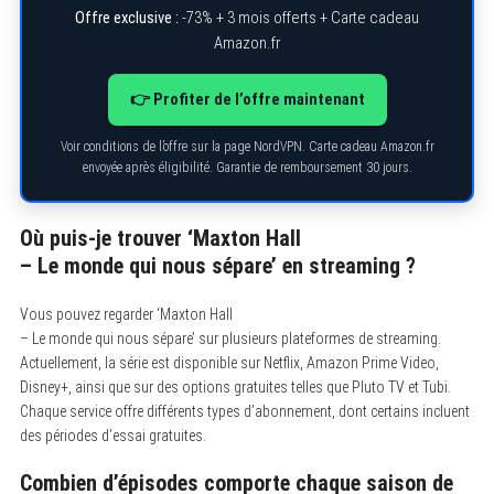
Offre exclusive :
-73% + 3 mois offerts + Carte cadeau
Amazon.fr
👉 Profiter de l’offre maintenant
Voir conditions de l’offre sur la page NordVPN. Carte cadeau Amazon.fr
envoyée après éligibilité. Garantie de remboursement 30 jours.
Où puis-je trouver ‘Maxton Hall
– Le monde qui nous sépare’ en streaming ?
Vous pouvez regarder ‘Maxton Hall
– Le monde qui nous sépare’ sur plusieurs plateformes de streaming.
Actuellement, la série est disponible sur Netflix, Amazon Prime Video,
Disney+, ainsi que sur des options gratuites telles que Pluto TV et Tubi.
Chaque service offre différents types d’abonnement, dont certains incluent
des périodes d’essai gratuites.
Combien d’épisodes comporte chaque saison de