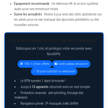
Équipement recommandé :
Un téléviseur 4K et un bon système
audio pour une immersion totale.
Suivre les actualités :
Restez à jour avec des sites spécialisés sur
les séries pour ne rien manquer des épisodes précédents ou des
nouvelles saisons.
🚨 Accès bloqué à votre site de streaming ?
Débloquez en 1 clic et protégez votre vie privée avec
NordVPN.
🎁 -73% + 3 mois offerts
🛍️ Carte cadeau Amazon.fr
S
e
✅ 30 jours satisfait ou remboursé
a
r
Le VPN numéro 1 dans le monde !
c
h
Jusqu’à
10 appareils
sécurisés avec un seul compte
f
Protection avancée : anti-phishing, blocage des
o
malwares
r
:
Navigation privée : IP masquée, trafic chiffré