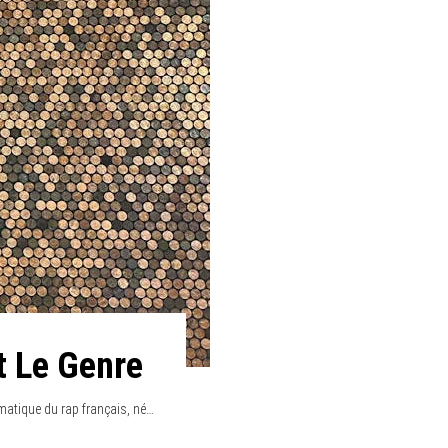
t Le Genre
atique du rap français, né…