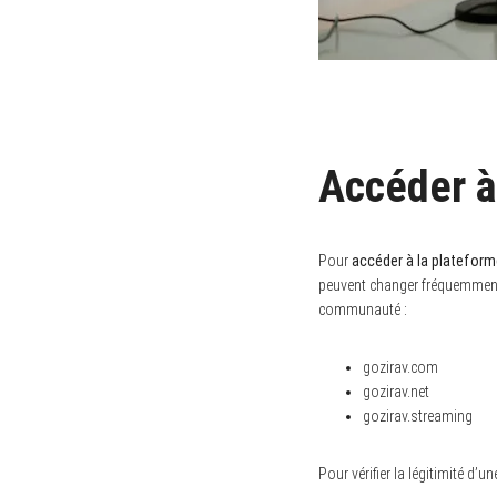
Accéder à
Pour
accéder à la plateform
peuvent changer fréquemment, 
communauté :
gozirav.com
gozirav.net
gozirav.streaming
Pour vérifier la légitimité d’