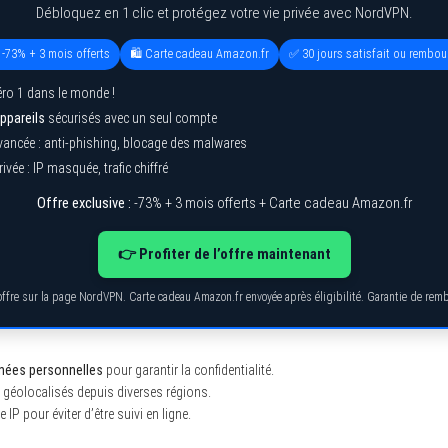
Débloquez en 1 clic et protégez votre vie privée avec NordVPN.
 -73% + 3 mois offerts
🛍️ Carte cadeau Amazon.fr
✅ 30 jours satisfait ou rembou
ro 1 dans le monde !
ppareils
sécurisés avec un seul compte
vancée : anti-phishing, blocage des malwares
ivée : IP masquée, trafic chiffré
Offre exclusive :
-73% + 3 mois offerts + Carte cadeau Amazon.fr
👉 Profiter de l’offre maintenant
’offre sur la page NordVPN. Carte cadeau Amazon.fr envoyée après éligibilité. Garantie de re
nées personnelles
pour garantir la confidentialité.
géolocalisés depuis diverses régions.
IP pour éviter d’être suivi en ligne.