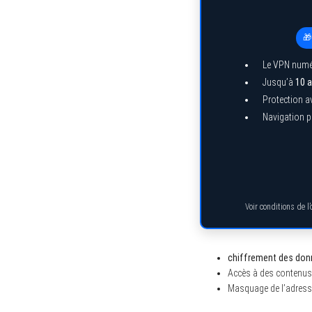
🎁
Le VPN numé
Jusqu’à
10 a
Protection a
Navigation pr
Voir conditions de l
chiffrement des don
Accès à des contenus 
Masquage de l’adresse 