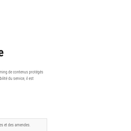
e
aming de contenus protégés
ité du service, il est
ires et des amendes.