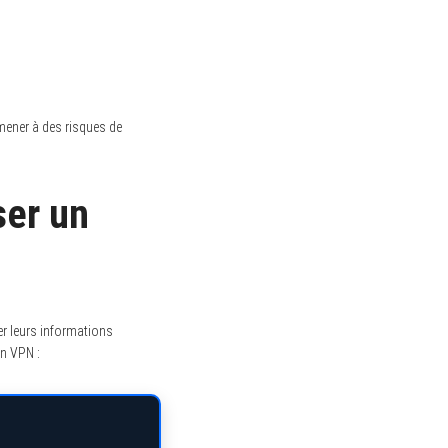
t mener à des risques de
ser un
ger leurs informations
un VPN :