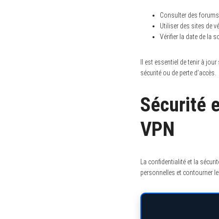
Consulter des forums
Utiliser des sites de 
Vérifier la date de la 
Il est essentiel de tenir à jo
S
sécurité ou de perte d’accès.
e
a
r
c
Sécurité e
h
f
o
VPN
r
:
La confidentialité et la sécur
personnelles et contourner le