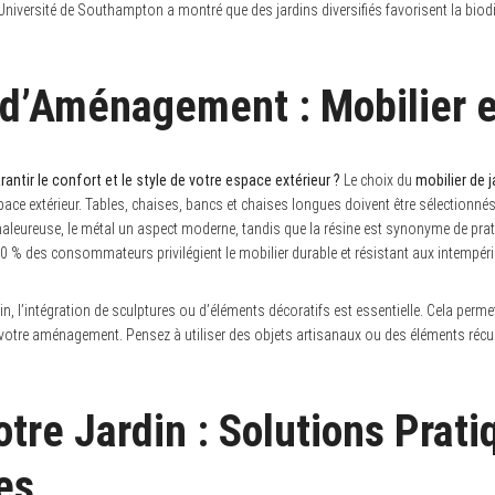
Université de Southampton a montré que des jardins diversifiés favorisent la biodiv
d’Aménagement : Mobilier e
rantir le confort et le style de votre espace extérieur ?
Le choix du
mobilier de j
espace extérieur. Tables, chaises, bancs et chaises longues doivent être sélectionné
aleureuse, le métal un aspect moderne, tandis que la résine est synonyme de prati
0 % des consommateurs privilégient le mobilier durable et résistant aux intempéri
in, l’intégration de sculptures ou d’éléments décoratifs est essentielle. Cela perm
 à votre aménagement. Pensez à utiliser des objets artisanaux ou des éléments ré
otre Jardin : Solutions Prati
es