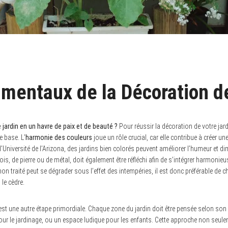
mentaux de la Décoration d
ardin en un havre de paix et de beauté ?
Pour réussir la décoration de votre jardi
e base. L’
harmonie des couleurs
joue un rôle crucial, car elle contribue à créer 
’Université de l’Arizona, des jardins bien colorés peuvent améliorer l’humeur et di
bois, de pierre ou de métal, doit également être réfléchi afin de s’intégrer harmoni
non traité peut se dégrader sous l’effet des intempéries, il est donc préférable de 
le cèdre.
st une autre étape primordiale. Chaque zone du jardin doit être pensée selon son u
our le jardinage, ou un espace ludique pour les enfants. Cette approche non seul