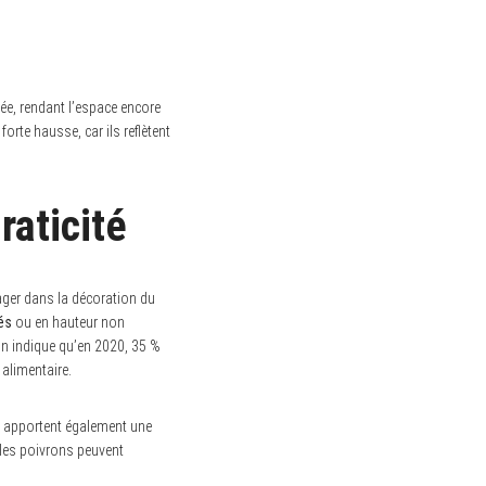
ée, rendant l’espace encore
orte hausse, car ils reflètent
raticité
ager dans la décoration du
és
ou en hauteur non
on indique qu’en 2020, 35 %
 alimentaire.
ui apportent également une
 les poivrons peuvent