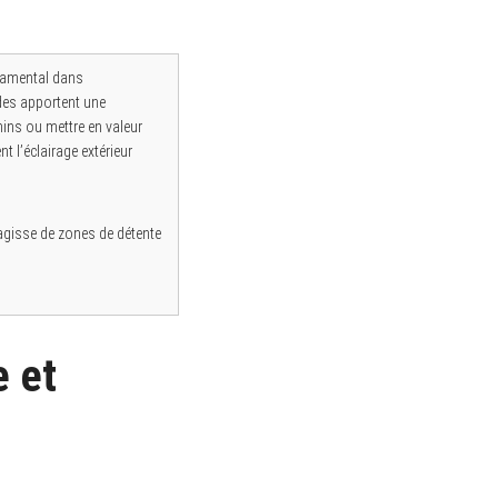
ndamental dans
ndes apportent une
mins ou mettre en valeur
t l’éclairage extérieur
’agisse de zones de détente
e et