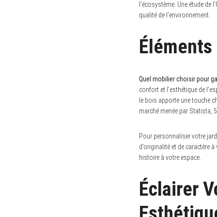
l’écosystème. Une étude de l’
qualité de l’environnement.
Éléments 
S
e
a
r
c
Quel mobilier choisir pour ga
h
confort et l’esthétique de l’
f
le bois apporte une touche ch
o
r
marché menée par Statista, 5
:
Pour personnaliser votre jard
d’originalité et de caractère
histoire à votre espace.
Éclairer V
Esthétiqu