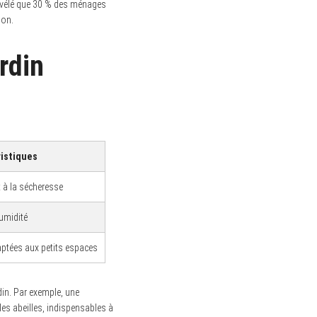
révélé que 30 % des ménages
ion.
rdin
istiques
t à la sécheresse
humidité
daptées aux petits espaces
din. Par exemple, une
 les abeilles, indispensables à