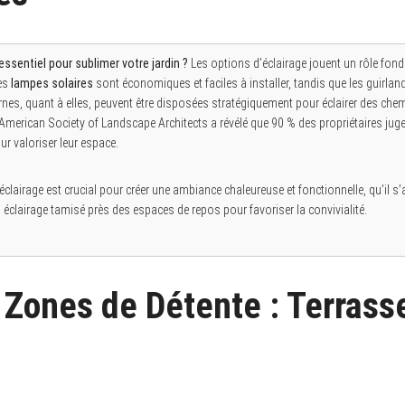
 essentiel pour sublimer votre jardin ?
Les options d’éclairage jouent un rôle fo
Les
lampes solaires
sont économiques et faciles à installer, tandis que les guirla
rnes, quant à elles, peuvent être disposées stratégiquement pour éclairer des che
’American Society of Landscape Architects a révélé que 90 % des propriétaires jugen
 valoriser leur espace.
éclairage est crucial pour créer une ambiance chaleureuse et fonctionnelle, qu’il s
 éclairage tamisé près des espaces de repos pour favoriser la convivialité.
 Zones de Détente : Terrass