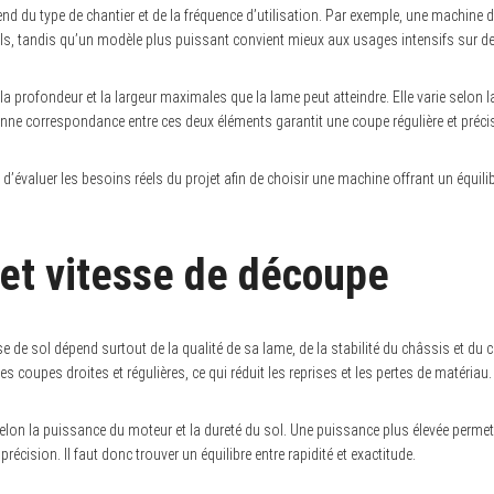
nd du type de chantier et de la fréquence d’utilisation. Par exemple, une machine
s, tandis qu’un modèle plus puissant convient mieux aux usages intensifs sur d
a profondeur et la largeur maximales que la lame peut atteindre. Elle varie selon la 
ne correspondance entre ces deux éléments garantit une coupe régulière et préci
le d’évaluer les besoins réels du projet afin de choisir une machine offrant un équil
 et vitesse de découpe
 de sol dépend surtout de la qualité de sa lame, de la stabilité du châssis et du 
s coupes droites et régulières, ce qui réduit les reprises et les pertes de matériau.
elon la puissance du moteur et la dureté du sol. Une puissance plus élevée permet
récision. Il faut donc trouver un équilibre entre rapidité et exactitude.