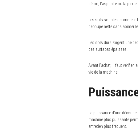
béton, l’asphalte ou la pierre
Les sols souples, comme le P
découpe nette sans abîmer le
Les sols durs exigent une dé
des surfaces épaisses.
Avant l’achat, il faut vérifie
vie de la machine.
Puissance
La puissance d’une découpeus
machine plus puissante perme
S
entretien plus fréquent.
e
a