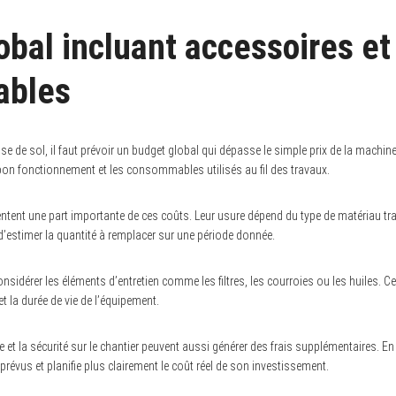
obal incluant accessoires et
bles
e de sol, il faut prévoir un budget global qui dépasse le simple prix de la machine.
on fonctionnement et les consommables utilisés au fil des travaux.
tent une part importante de ces coûts. Leur usure dépend du type de matériau trai
le d’estimer la quantité à remplacer sur une période donnée.
considérer les éléments d’entretien comme les filtres, les courroies ou les huiles. 
t la durée de vie de l’équipement.
ge et la sécurité sur le chantier peuvent aussi générer des frais supplémentaires. E
mprévus et planifie plus clairement le coût réel de son investissement.