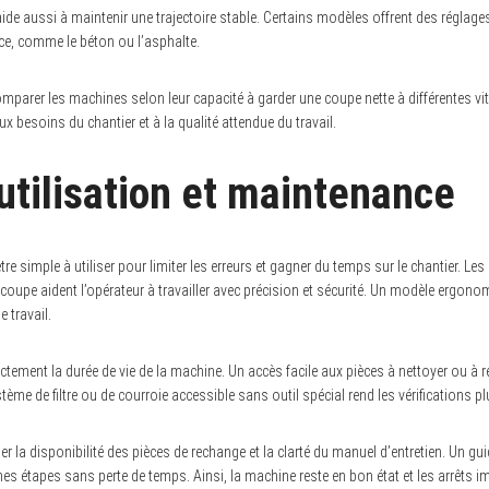
e aussi à maintenir une trajectoire stable. Certains modèles offrent des réglages
ace, comme le béton ou l’asphalte.
 comparer les machines selon leur capacité à garder une coupe nette à différentes vi
x besoins du chantier et à la qualité attendue du travail.
’utilisation et maintenance
re simple à utiliser pour limiter les erreurs et gagner du temps sur le chantier. Le
 coupe aident l’opérateur à travailler avec précision et sécurité. Un modèle ergonom
 travail.
ctement la durée de vie de la machine. Un accès facile aux pièces à nettoyer ou à re
tème de filtre ou de courroie accessible sans outil spécial rend les vérifications pl
fier la disponibilité des pièces de rechange et la clarté du manuel d’entretien. Un 
nnes étapes sans perte de temps. Ainsi, la machine reste en bon état et les arrêts 