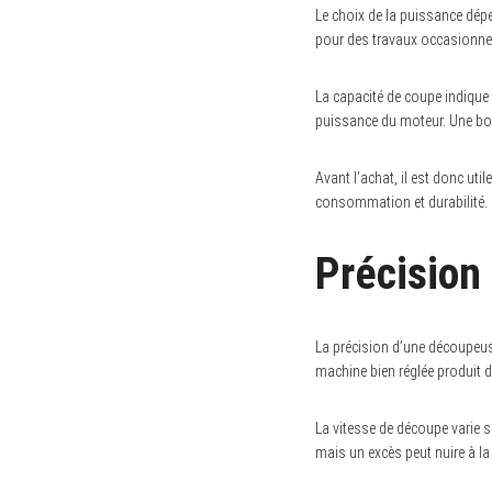
r
Le choix de la puissance dépe
c
pour des travaux occasionnel
h
f
o
La capacité de coupe indique l
r
:
puissance du moteur. Une bon
Avant l’achat, il est donc uti
consommation et durabilité.
Précision
La précision d’une découpeuse
machine bien réglée produit de
La vitesse de découpe varie s
mais un excès peut nuire à la p