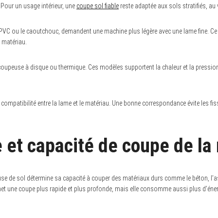
. Pour un usage intérieur, une
coupe sol fiable
reste adaptée aux sols stratifiés, au 
VC ou le caoutchouc, demandent une machine plus légère avec une lame fine. Ce t
 matériau.
coupeuse à disque ou thermique. Ces modèles supportent la chaleur et la pressio
r la compatibilité entre la lame et le matériau. Une bonne correspondance évite les fi
 et capacité de coupe de la
e de sol détermine sa capacité à couper des matériaux durs comme le béton, l’as
t une coupe plus rapide et plus profonde, mais elle consomme aussi plus d’énerg