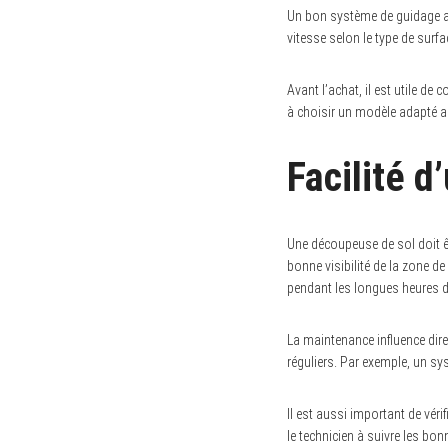
Un bon système de guidage aid
vitesse selon le type de surf
Avant l’achat, il est utile de
à choisir un modèle adapté au
Facilité d
Une découpeuse de sol doit êt
bonne visibilité de la zone de
pendant les longues heures de
La maintenance influence dire
réguliers. Par exemple, un sys
Il est aussi important de véri
le technicien à suivre les bo