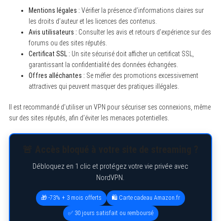
Mentions légales :
Vérifier la présence d’informations claires sur
les droits d’auteur et les licences des contenus.
Avis utilisateurs :
Consulter les avis et retours d’expérience sur des
forums ou des sites réputés.
Certificat SSL :
Un site sécurisé doit afficher un certificat SSL,
garantissant la confidentialité des données échangées.
Offres alléchantes :
Se méfier des promotions excessivement
attractives qui peuvent masquer des pratiques illégales.
Il est recommandé d’utiliser un VPN pour sécuriser ses connexions, même
sur des sites réputés, afin d’éviter les menaces potentielles.
🚨 Accès bloqué à votre site de streaming ?
Débloquez en 1 clic et protégez votre vie privée avec
NordVPN.
🎁 -73% + 3 mois offerts
🛍️ Carte cadeau Amazon.fr
S
e
✅ 30 jours satisfait ou remboursé
a