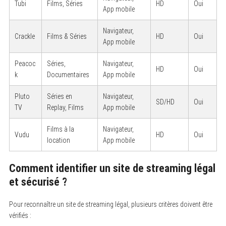
Tubi
Films, Séries
HD
Oui
App mobile
Navigateur,
Crackle
Films & Séries
HD
Oui
App mobile
Peacoc
Séries,
Navigateur,
HD
Oui
k
Documentaires
App mobile
Pluto
Séries en
Navigateur,
SD/HD
Oui
TV
Replay, Films
App mobile
Films à la
Navigateur,
Vudu
HD
Oui
location
App mobile
Comment identifier un site de streaming légal
et sécurisé ?
Pour reconnaître un site de streaming légal, plusieurs critères doivent être
vérifiés :