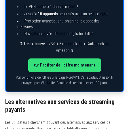
r
Le VPN numéro 1 dans le monde !
c
h
Jusqu’à
10 appareils
sécurisés avec un seul compte
f
Protection avancée : anti-phishing, blocage des
o
malwares
r
:
Navigation privée : IP masquée, trafic chiffré
Offre exclusive :
-73% + 3 mois offerts + Carte cadeau
Amazon.fr
👉 Profiter de l’offre maintenant
Voir conditions de l’offre sur la page NordVPN. Carte cadeau Amazon.fr
envoyée après éligibilité. Garantie de remboursement 30 jours.
Les alternatives aux services de streaming
payants
Les utilisateurs cherchent souvent des alternatives aux services de
streaming payants. Parmi celles-ci, les bibliothèques numériques