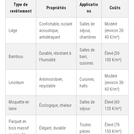
Type de
Applicatio
Propriétés
Coûts
revêtement
ns
Confortable, isolant
Salles de
Modéré
Liège
acoustique,
séjour,
(environ 20-
antidérapant
chambres
40 €/m²)
Salles de
Durable, résistant à
Élevé (50-
Bambou
bain,
l’humidité
100 €/m²)
cuisines
Modéré
Antimicrobien,
Cuisines,
Linoléum
(environ 30-
recyclable
halls
60 €/m²)
S
e
Moquette en
Salles de
Élevé (60-
a
Écologique, chaleur
laine
séjour
120 €/m²)
r
c
h
Parquet en
f
Toutes
Élevé (70-
bois massif
Élégant, durable
o
pièces
150 €/m²)
r