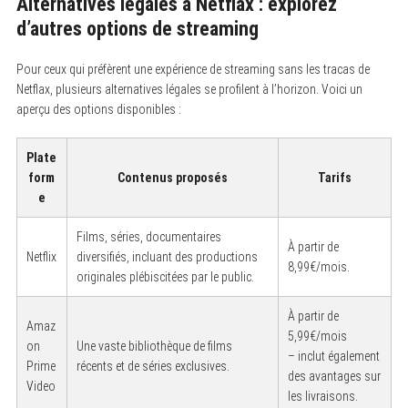
Alternatives légales à Netflax : explorez
d’autres options de streaming
Pour ceux qui préfèrent une expérience de streaming sans les tracas de
Netflax, plusieurs alternatives légales se profilent à l’horizon. Voici un
aperçu des options disponibles :
Plate
form
Contenus proposés
Tarifs
e
Films, séries, documentaires
À partir de
Netflix
diversifiés, incluant des productions
8,99€/mois.
originales plébiscitées par le public.
À partir de
Amaz
5,99€/mois
on
Une vaste bibliothèque de films
– inclut également
Prime
récents et de séries exclusives.
des avantages sur
Video
les livraisons.