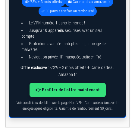
🎁 -73% + 3 mois offerts
🛍️ Carte cadeau Amazon.fr
✅ 30 jours satisfait ou remboursé
Le VPN numéro 1 dans le monde !
Jusqu’à
10 appareils
sécurisés avec un seul
compte
Protection avancée : anti-phishing, blocage des
malwares
Navigation privée : IP masquée, trafic chiffré
Offre exclusive :
-73% + 3 mois offerts + Carte cadeau
Amazon.fr
👉 Profiter de l’offre maintenant
Voir conditions de l’offre sur la page NordVPN. Carte cadeau Amazon.fr
envoyée après éligibilité. Garantie de remboursement 30 jours.