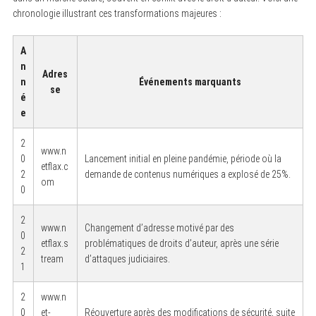
chronologie illustrant ces transformations majeures :
A
n
Adres
n
Événements marquants
se
é
e
2
www.n
0
Lancement initial en pleine pandémie, période où la
etflax.c
2
demande de contenus numériques a explosé de 25%.
om
0
2
www.n
Changement d’adresse motivé par des
0
etflax.s
problématiques de droits d’auteur, après une série
2
tream
d’attaques judiciaires.
1
2
www.n
0
et-
Réouverture après des modifications de sécurité, suite