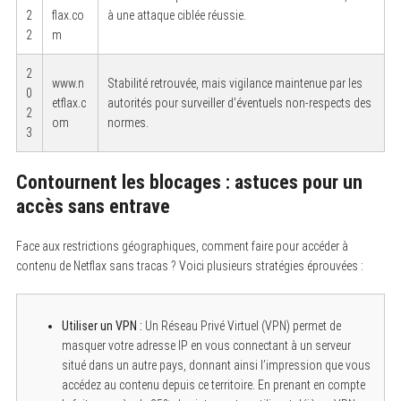
2
flax.co
à une attaque ciblée réussie.
2
m
2
www.n
Stabilité retrouvée, mais vigilance maintenue par les
0
etflax.c
autorités pour surveiller d’éventuels non-respects des
2
om
normes.
3
Contournent les blocages : astuces pour un
S
e
accès sans entrave
a
r
c
Face aux restrictions géographiques, comment faire pour accéder à
h
contenu de Netflax sans tracas ? Voici plusieurs stratégies éprouvées :
f
o
r
:
Utiliser un VPN :
Un Réseau Privé Virtuel (VPN) permet de
masquer votre adresse IP en vous connectant à un serveur
situé dans un autre pays, donnant ainsi l’impression que vous
accédez au contenu depuis ce territoire. En prenant en compte