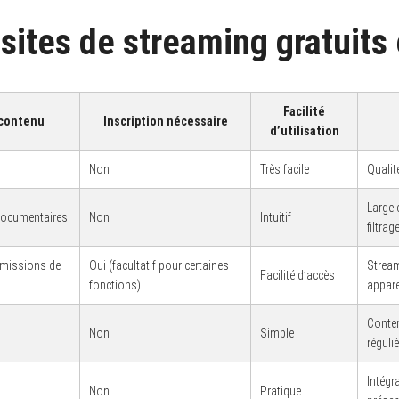
sites de streaming gratuits
Facilité
 contenu
Inscription nécessaire
d’utilisation
Non
Très facile
Qualit
Large 
 documentaires
Non
Intuitif
filtrag
 émissions de
Oui (facultatif pour certaines
Stream
Facilité d’accès
fonctions)
appare
Conten
Non
Simple
réguliè
Intégr
Non
Pratique