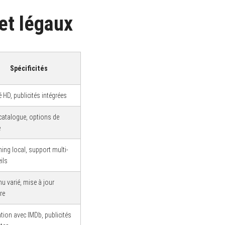
 et légaux
Spécificités
é HD, publicités intégrées
catalogue, options de
e
ing local, support multi-
ils
u varié, mise à jour
re
ation avec IMDb, publicités