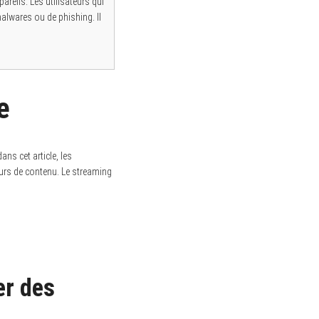
areils. Les utilisateurs qui
alwares ou de phishing. Il
e
ns cet article, les
eurs de contenu. Le streaming
er des