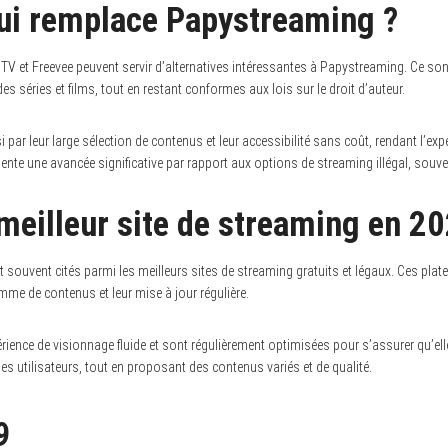
qui remplace Papystreaming ?
o TV et Freevee peuvent servir d’alternatives intéressantes à Papystreaming. Ce so
es séries et films, tout en restant conformes aux lois sur le droit d’auteur.
 par leur large sélection de contenus et leur accessibilité sans coût, rendant l’exp
sente une avancée significative par rapport aux options de streaming illégal, souve
 meilleur site de streaming en 2
 souvent cités parmi les meilleurs sites de streaming gratuits et légaux. Ces pla
mme de contenus et leur mise à jour régulière.
périence de visionnage fluide et sont régulièrement optimisées pour s’assurer qu’el
 des utilisateurs, tout en proposant des contenus variés et de qualité.
9