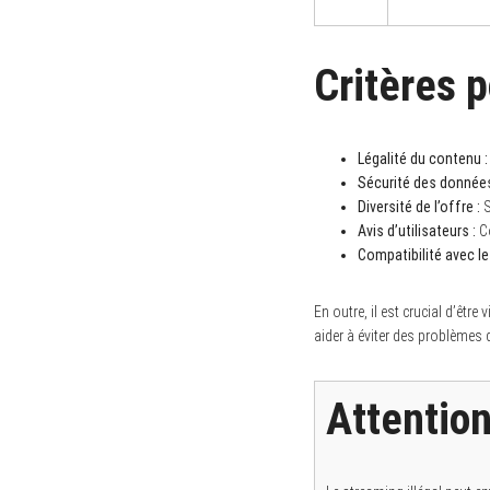
S
Critères p
e
a
r
c
h
Légalité du contenu :
f
o
Sécurité des données
r
Diversité de l’offre :
S
:
Avis d’utilisateurs :
Co
Compatibilité avec le
En outre, il est crucial d’êtr
aider à éviter des problèmes d
Attention