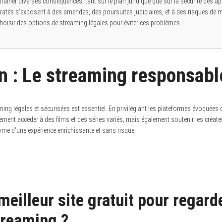
traîner diverses conséquences, tant sur le plan juridique que sur la sécurité des app
ratés s’exposent à des amendes, des poursuites judiciaires, et à des risques de m
isir des options de streaming légales pour éviter ces problèmes.
n : Le streaming responsabl
ing légales et sécurisées est essentiel. En privilégiant les plateformes évoquées da
ement accéder à des films et des séries variés, mais également soutenir les créat
e d’une expérience enrichissante et sans risque.
 meilleur site gratuit pour regard
treaming ?