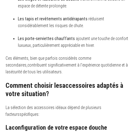
espace de détente prolongée.
Les tapis et revêtements antidérapants
réduisent
considérablement les risques de chute.
Les porte-serviettes chauffants
ajoutent une touche de confort
S
e
luxueux, particulièrement appréciable en hiver.
a
r
Ces éléments, bien que parfois considérés comme
c
h
secondaires,contribuent significativement à l’expérience quotidienne et à
f
lasécurité de tous les utilisateurs.
o
r
:
Comment choisir lesaccessoires adaptés à
votre situation?
La sélection des accessoires idéaux dépend de plusieurs
facteursspécifiques:
Laconfiguration de votre espace douche