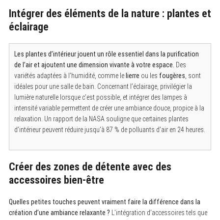
r
Intégrer des éléments de la nature : plantes et
c
h
éclairage
f
o
r
:
Les plantes d’intérieur jouent un rôle essentiel dans la purification
de l’air et ajoutent une dimension vivante à votre espace.
Des
variétés adaptées à l’humidité, comme le
lierre
ou les
fougères
, sont
idéales pour une salle de bain. Concernant l’éclairage, privilégier la
lumière naturelle lorsque c’est possible, et intégrer des lampes à
intensité variable permettent de créer une ambiance douce, propice à la
relaxation. Un rapport de la NASA souligne que certaines plantes
d’intérieur peuvent réduire jusqu’à 87 % de polluants d’air en 24 heures.
Créer des zones de détente avec des
accessoires bien-être
Quelles petites touches peuvent vraiment faire la différence dans la
création d’une ambiance relaxante ?
L’intégration d’accessoires tels que