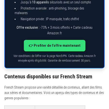
Jusqu’à
10 appareils
sécurisés avec un seul compte
Protection avancée : anti-phishing, blocage des
malwares
Navigation privée : IP masquée, trafic chiffré
Offre exclusive :
-73% + 3 mois offerts + Carte cadeau
S
Amazon.fr
e
a
r
c
👉 Profiter de l’offre maintenant
h
f
Voir conditions de l’offre sur la page NordVPN. Carte cadeau Amazon.fr
o
r
envoyée après éligibilité. Garantie de remboursement 30 jours.
:
Contenus disponibles sur French Stream
French Stream propose une variété détaillée de contenus, allant des films
aux séries et documentaires. Voici un aperçu des types de contenus et des
genres populaires :