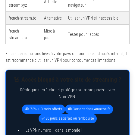
Actuelle
stream.xyz
navigateur
french-stream.to
Alternative
Utiliser un VPN si inaccessible
french-
Mise à
Tester pour l’accès
stream.pro
jour
En cas de restrictions liées à votre pays ou fournisseur d’accès internet, il
est recommandé d’utiliser un VPN pour contourner ces limitations.
🚨 Accès bloqué à votre site de streaming ?
Débloquez en 1 clic et protégez votre vie privée avec
NordVPN.
🎁 -73% + 3 mois offerts
🛍️ Carte cadeau Amazon.fr
✅ 30 jours satisfait ou remboursé
Le VPN numéro 1 dans le monde !