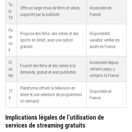
Tu
Offre un large choix de films et séries,
Accessible en
bi
supporté par la publicité.
France.
TV
Pe
Propose des films, des séries et des
Disponibilité
ac
sports en direct, avec une option
variable, vérifier les
oc
gratuite.
accès en France.
k
Cr
Accessible depuis
Fournit des films et des séries à la
ac
certains pays, y
demande, gratuit et avec publicités.
kle
compris la France.
Plateforme offrant la télévision en
7T
Disponible en
direct et une sélection de programmes
V
France.
on-demand.
S
e
a
Implications légales de l’utilisation de
r
c
services de streaming gratuits
h