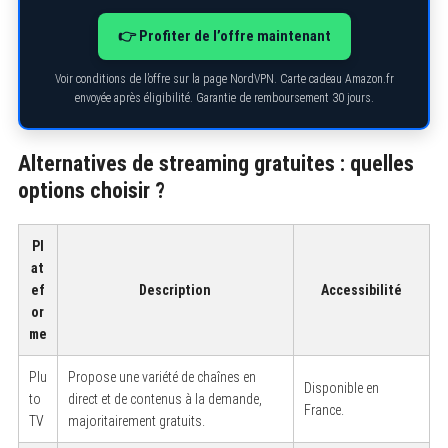
👉 Profiter de l’offre maintenant
Voir conditions de l’offre sur la page NordVPN. Carte cadeau Amazon.fr
envoyée après éligibilité. Garantie de remboursement 30 jours.
Alternatives de streaming gratuites : quelles
options choisir ?
Pl
at
ef
Description
Accessibilité
or
me
Plu
Propose une variété de chaînes en
Disponible en
to
direct et de contenus à la demande,
France.
TV
majoritairement gratuits.