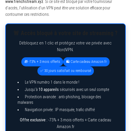
www.frenchstream.xyz
. Si ce site est bloqué par votre fournisseur
d’accès, l’utilisation d’un VPN peut être une solution efficace pour
contourner ces restrictions.
🚨 Accès bloqué à votre site de streaming ?
Débloquez en 1 clic et protégez votre vie privée avec
NordVPN.
🎁 -73% + 3 mois offerts
🛍️ Carte cadeau Amazon.fr
✅ 30 jours satisfait ou remboursé
Le VPN numéro 1 dans le monde !
Jusqu’à
10 appareils
sécurisés avec un seul compte
Protection avancée : anti-phishing, blocage des
malwares
Navigation privée : IP masquée, trafic chiffré
Offre exclusive :
-73% + 3 mois offerts + Carte cadeau
Amazon.fr