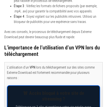
peut faciliter le processus de téléchargement.
Étape 3 :
Vérifiez les formats de fichiers proposés (par exemple,
.mp4, .avi) pour garantir la compatibilité avec vos appareils.
Étape 4 :
Soyez vigilant sur les publicités intrusives. Utilisez un
bloqueur de publicités pour une expérience sans tracas.
Avec ces conseils, le processus de téléchargement depuis Extreme
Download peut devenir beaucoup plus fluide et rapide.
L’importance de l’utilisation d’un VPN lors du
téléchargement
L’utilisation d’un
VPN
lors du téléchargement sur des sites comme
S
Extreme Download est fortement recommandée pour plusieurs
e
a
raisons :
r
c
h
f
🚨 Accès bloqué à votre site de
o
streaming ?
r
:
Débloquez en 1 clic et protégez votre vie privée avec