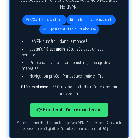
NordVPN.
🎁 -73% + 3 mois offerts
🛍️ Carte cadeau Amazon.fr
✅ 30 jours satisfait ou remboursé
Le VPN numéro 1 dans le monde !
Jusqu’à
10 appareils
sécurisés avec un seul
compte
Protection avancée : anti-phishing, blocage des
malwares
Navigation privée : IP masquée, trafic chiffré
Offre exclusive :
-73% + 3 mois offerts + Carte cadeau
Amazon.fr
👉 Profiter de l’offre maintenant
Voir conditions de l’offre sur la page NordVPN. Carte cadeau Amazon.fr
envoyée après éligibilité. Garantie de remboursement 30 jours.