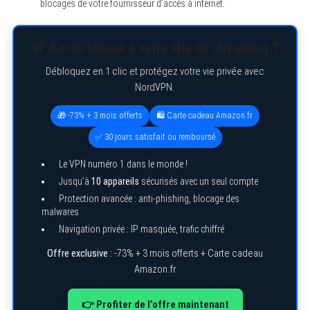
blocages de votre fournisseur d’accès à internet.
🚨 Accès bloqué à votre site de streaming ?
Débloquez en 1 clic et protégez votre vie privée avec
NordVPN.
🎁 -73% + 3 mois offerts
🛍️ Carte cadeau Amazon.fr
✅ 30 jours satisfait ou remboursé
Le VPN numéro 1 dans le monde !
Jusqu’à
10 appareils
sécurisés avec un seul compte
Protection avancée : anti-phishing, blocage des
malwares
Navigation privée : IP masquée, trafic chiffré
Offre exclusive :
-73% + 3 mois offerts + Carte cadeau
Amazon.fr
👉 Profiter de l’offre maintenant