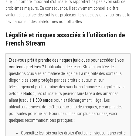
a
site, un nombre important d’utilisateurs rapportent ne pas avoir subi de
r
problèmes majeurs. En conséquence, il est vivement conseillé d’être
c
vigilant et d’utiliser des outils de protection tels que des antivirus lors de la
h
f
navigation sur des plateformes non officielles.
o
r
Légalité et risques associés à l’utilisation de
:
French Stream
Êtes-vous prêt à prendre des risques juridiques pour accéder à vos
contenus préférés ?
L’utilisation de French Stream soulève des
questions cruciales en matière de légalité. La majorité des contenus
disponibles sont protégés par des droits d’auteur, et leur
téléchargement peut entraîner des sanctions financières significatives.
Selon la
Hadopi
, les utilisateurs peuvent faire face à des amendes
allant jusqu’à
1 500 euros
pour le téléchargement illégal. Les
utilisateurs doivent donc être conscients des risques, y compris des
poursuites potentielles. Pour une utilisation plus sécurisée, voici
quelques recommandations pratiques :
Consultez les lois sur les droits d’auteur en vigueur dans votre