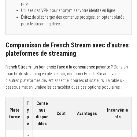
pays.
Utilisez des VPN pour anonymiser votre identité en ligne.
Évitez de télécharger des contenus protégés, en optant plutôt
pour le streaming direct.
Comparaison de French Stream avec d’autres
plateformes de streaming
French Stream : un bon choix face à la concurrence payante ?
Dans un
marché de streaming en plein essor, comparer French Stream avec
d’autres plateformes devient essentiel pour les utilisateurs. La table ci-
dessous met en lumière les caractéristiques des options populaires :
T
Conte
Plate
y
nus
Inconvénie
Coût
Avantages
forme
p
dispon
nts
e
ibles
G