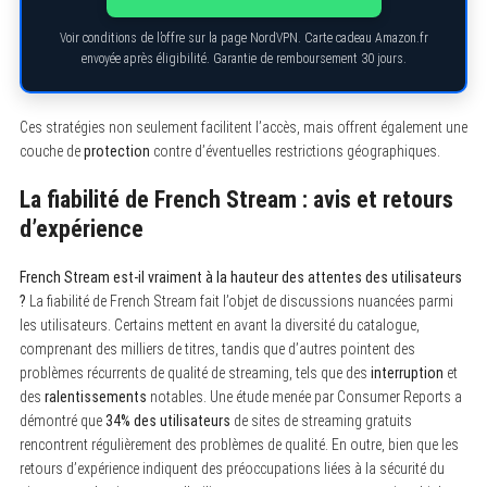
Voir conditions de l’offre sur la page NordVPN. Carte cadeau Amazon.fr
envoyée après éligibilité. Garantie de remboursement 30 jours.
Ces stratégies non seulement facilitent l’accès, mais offrent également une
couche de
protection
contre d’éventuelles restrictions géographiques.
La fiabilité de French Stream : avis et retours
d’expérience
French Stream est-il vraiment à la hauteur des attentes des utilisateurs
?
La fiabilité de French Stream fait l’objet de discussions nuancées parmi
les utilisateurs. Certains mettent en avant la diversité du catalogue,
comprenant des milliers de titres, tandis que d’autres pointent des
problèmes récurrents de qualité de streaming, tels que des
interruption
et
des
ralentissements
notables. Une étude menée par Consumer Reports a
démontré que
34% des utilisateurs
de sites de streaming gratuits
rencontrent régulièrement des problèmes de qualité. En outre, bien que les
S
retours d’expérience indiquent des préoccupations liées à la sécurité du
e