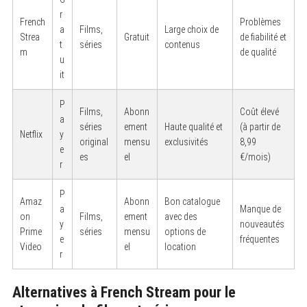
r
French
Problèmes
a
Films,
Large choix de
Strea
Gratuit
de fiabilité et
t
séries
contenus
m
de qualité
u
it
P
Films,
Abonn
Coût élevé
a
séries
ement
Haute qualité et
(à partir de
Netflix
y
original
mensu
exclusivités
8,99
e
es
el
€/mois)
r
P
Amaz
Abonn
Bon catalogue
a
Manque de
on
Films,
ement
avec des
y
nouveautés
Prime
séries
mensu
options de
e
fréquentes
Video
el
location
r
Alternatives à French Stream pour le