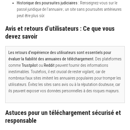
Historique des poursuites judiciaires :
Renseignez-vous sur le
passé juridique de l’annuaire ; un site sans poursuites antérieures
peut être plus sûr.
Avis et retours d’utilisateurs : Ce que vous
devez savoir
Les retours d’expérience des utilisateurs sont essentiels pour
évaluer la fiabilité des annuaires de téléchargement.
Des plateformes
comme
Trustpilot
ou
Reddit
peuvent fournir des informations
inestimables. Toutefois, il est crucial de rester vigilant, car de
nombreux faux sites imitent les annuaires populaires pour tromper les
utilisateurs. Évitez les sites sans avis ou à la réputation douteuse, car
ils peuvent exposer vos données personnelles à des risques majeurs.
S
e
a
r
Astuces pour un téléchargement sécurisé et
c
h
responsable
f
o
r