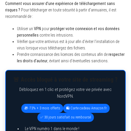
Comment vous assurer d’une expérience de téléchargement sans
:
risques ?
Pour télécharger en toute sécurité à partir d’annuaires, il est
recommandé de :
Utiliser un
VPN
pour
protéger votre connexion et vos données
personnelles
contre les intrusions.
Vérifier que votre antivirus est à jour afin d’éviter l’installation de
virus lorsque vous téléchargez des fichiers.
Prendre connaissance des licences des contenus afin de
respecter
les droits d’auteur
, évitant ainsi d’éventuelles sanctions.
🚨 Accès bloqué à votre site de streaming ?
Débloquez en 1 clic et protégez votre vie privée avec
NordVPN.
🎁 -73% + 3 mois offerts
🛍️ Carte cadeau Amazon.fr
✅ 30 jours satisfait ou remboursé
Le VPN numéro 1 dans le monde !