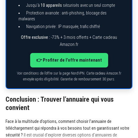
Jusqu’à
10 appareils
sécurisés avec un seul compte
Protection avancée : anti-phishing, blocage des
malwares
Navigation privée : IP masquée, trafic chiffré
Offre exclusive :
-73% + 3 mois offerts + Carte cadeau
Amazon.fr
👉 Profiter de l’offre maintenant
Voir conditions de l’offre sur la page NordVPN. Carte cadeau Amazon.fr
envoyée après éligibilité. Garantie de remboursement 30 jours.
Conclusion : Trouver l’annuaire qui vous
convient
Face à la multitude d’options, comment choisir l’annuaire de
téléchargement qui répondra à vos besoins tout en garantissant votre
sécurité ?
Il est crucial d’explorer diverses options d’annuaires de