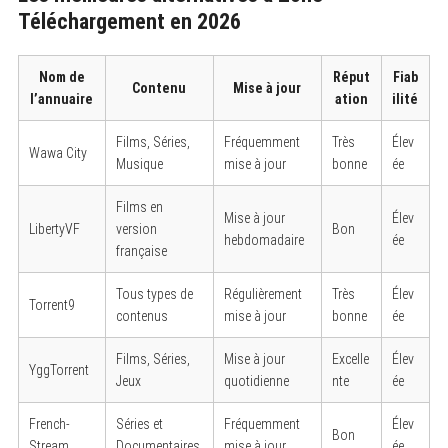
Téléchargement en 2026
Nom de
Réput
Fiab
Contenu
Mise à jour
l’annuaire
ation
ilité
Films, Séries,
Fréquemment
Très
Élev
Wawa City
Musique
mise à jour
bonne
ée
Films en
Mise à jour
Élev
LibertyVF
version
Bon
hebdomadaire
ée
française
Tous types de
Régulièrement
Très
Élev
Torrent9
contenus
mise à jour
bonne
ée
Films, Séries,
Mise à jour
Excelle
Élev
YggTorrent
Jeux
quotidienne
nte
ée
French-
Séries et
Fréquemment
Élev
Bon
Stream
Documentaires
mise à jour
ée