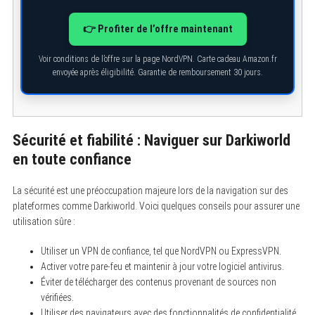
👉 Profiter de l’offre maintenant
Voir conditions de l’offre sur la page NordVPN. Carte cadeau Amazon.fr
envoyée après éligibilité. Garantie de remboursement 30 jours.
Sécurité et fiabilité : Naviguer sur Darkiworld
en toute confiance
La sécurité est une préoccupation majeure lors de la navigation sur des
plateformes comme Darkiworld. Voici quelques conseils pour assurer une
utilisation sûre :
S
Utiliser un VPN de confiance, tel que NordVPN ou ExpressVPN.
e
Activer votre pare-feu et maintenir à jour votre logiciel antivirus.
a
Éviter de télécharger des contenus provenant de sources non
r
c
vérifiées.
h
Utiliser des navigateurs avec des fonctionnalités de confidentialité
f