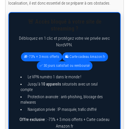
localisation, il est donc essentiel de se préparer à ces obstacles.
🚨 Accès bloqué à votre site de
streaming ?
Débloquez en 1 clic et protégez votre vie privée avec
NordVPN.
🎁 -73% + 3 mois offerts
🛍️ Carte cadeau Amazon.fr
✅ 30 jours satisfait ou remboursé
Le VPN numéro 1 dans le monde !
Jusqu’à
10 appareils
sécurisés avec un seul
compte
Protection avancée : anti-phishing, blocage des
malwares
Navigation privée : IP masquée, trafic chiffré
Offre exclusive :
-73% + 3 mois offerts + Carte cadeau
Amazon.fr