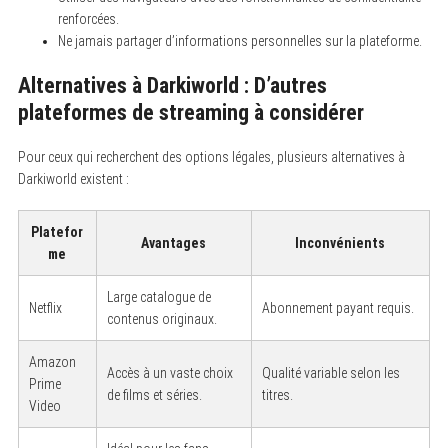
o
renforcées.
r
Ne jamais partager d’informations personnelles sur la plateforme.
:
Alternatives à Darkiworld : D’autres
plateformes de streaming à considérer
Pour ceux qui recherchent des options légales, plusieurs alternatives à
Darkiworld existent :
Platefor
Avantages
Inconvénients
me
Large catalogue de
Netflix
Abonnement payant requis.
contenus originaux.
Amazon
Accès à un vaste choix
Qualité variable selon les
Prime
de films et séries.
titres.
Video