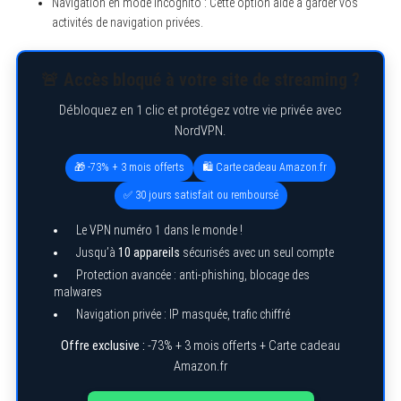
Navigation en mode incognito : Cette option aide à garder vos
activités de navigation privées.
🚨 Accès bloqué à votre site de streaming ?
Débloquez en 1 clic et protégez votre vie privée avec
NordVPN.
🎁 -73% + 3 mois offerts
🛍️ Carte cadeau Amazon.fr
✅ 30 jours satisfait ou remboursé
Le VPN numéro 1 dans le monde !
Jusqu’à
10 appareils
sécurisés avec un seul compte
Protection avancée : anti-phishing, blocage des
malwares
Navigation privée : IP masquée, trafic chiffré
Offre exclusive :
-73% + 3 mois offerts + Carte cadeau
Amazon.fr