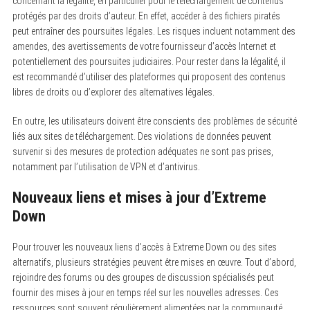
concernant la légalité, en particulier pour le téléchargement de contenus
protégés par des droits d’auteur. En effet, accéder à des fichiers piratés
peut entraîner des poursuites légales. Les risques incluent notamment des
amendes, des avertissements de votre fournisseur d’accès Internet et
potentiellement des poursuites judiciaires. Pour rester dans la légalité, il
est recommandé d’utiliser des plateformes qui proposent des contenus
S
libres de droits ou d’explorer des alternatives légales.
e
a
En outre, les utilisateurs doivent être conscients des problèmes de sécurité
r
c
liés aux sites de téléchargement. Des violations de données peuvent
h
survenir si des mesures de protection adéquates ne sont pas prises,
f
o
notamment par l’utilisation de VPN et d’antivirus.
r
:
Nouveaux liens et mises à jour d’Extreme
Down
Pour trouver les nouveaux liens d’accès à Extreme Down ou des sites
alternatifs, plusieurs stratégies peuvent être mises en œuvre. Tout d’abord,
rejoindre des forums ou des groupes de discussion spécialisés peut
fournir des mises à jour en temps réel sur les nouvelles adresses. Ces
ressources sont souvent régulièrement alimentées par la communauté