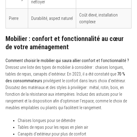
nettoyer
Coût élevé, installation
Pierre
Durabilité, aspect naturel
complexe
Mobilier : confort et fonctionnalité au cœur
de votre aménagement
S
Comment choisir le mobilier qui saura allier confort et fonctionnalité ?
e
a
Dressez une liste des types de mobilier à considérer : chaises longues,
r
tables de repas, canapés d’extérieur. En 2023, il a été constaté que
70 %
c
des consommateurs
privilégient le confort dans leurs choix d’extérieur.
h
f
Discutez des matériaux et des styles à privilégier : métal, rotin, bois, en
o
fonction de la résistance aux intempéries. Incluez des astuces pour le
r
:
rangement et la disposition afin d’optimiser l’espace, comme le choix de
meubles empilables ou pliants qui facilitent le rangement.
Chaises longues pour se détendre
Tables de repas pour les repas en plein air
Canapés d’extérieur pour plus de confort