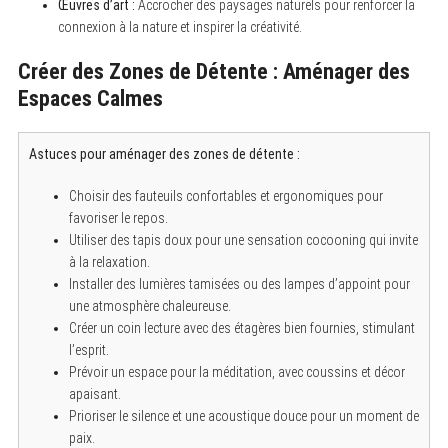
Œuvres d’art :
Accrocher des paysages naturels pour renforcer la
connexion à la nature et inspirer la créativité.
Créer des Zones de Détente : Aménager des
S
e
Espaces Calmes
a
r
c
h
Astuces pour aménager des zones de détente :
f
o
Choisir des fauteuils confortables et ergonomiques pour
r
:
favoriser le repos.
Utiliser des tapis doux pour une sensation cocooning qui invite
à la relaxation.
Installer des lumières tamisées ou des lampes d’appoint pour
une atmosphère chaleureuse.
Créer un coin lecture avec des étagères bien fournies, stimulant
l’esprit.
Prévoir un espace pour la méditation, avec coussins et décor
apaisant.
Prioriser le silence et une acoustique douce pour un moment de
paix.