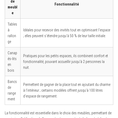
de
Fonctionnalité
meubl
e
Tables
à
Idéales pour recevoir des invités tout en optimisant l’espace
rallon
; elles peuvent s’étendre jusqu’à 50 % de leur taille initiale.
S
ge
e
a
r
Canap
c
Pratiques pour les petits espaces, ils combinent confort et
és-lits
h
fonctionnalité, pouvant accueillir jusqu’à 2 personnes la
f
en
nuit.
o
bois
r
:
Bancs
Permettent de gagner de la place tout en ajoutant du charme
de
à l’intérieur ; certains modèles offrent jusqu’à 100 litres
range
d’espace de rangement.
ment
La fonctionnalité est essentielle dans le choix des meubles, permettant de