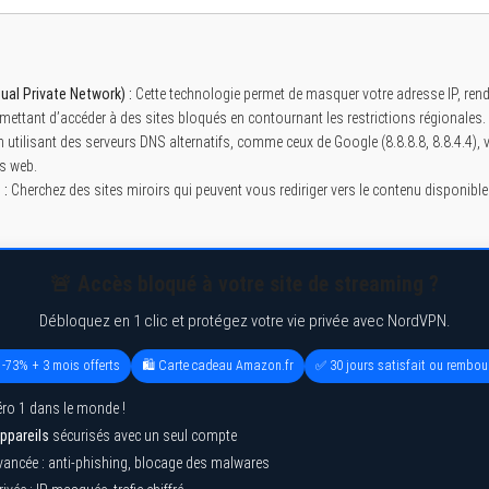
tual Private Network) :
Cette technologie permet de masquer votre adresse IP, rend
rmettant d’accéder à des sites bloqués en contournant les restrictions régionales.
 utilisant des serveurs DNS alternatifs, comme ceux de Google (8.8.8.8, 8.8.4.4),
es web.
 :
Cherchez des sites miroirs qui peuvent vous rediriger vers le contenu disponibl
🚨 Accès bloqué à votre site de streaming ?
Débloquez en 1 clic et protégez votre vie privée avec NordVPN.
 -73% + 3 mois offerts
🛍️ Carte cadeau Amazon.fr
✅ 30 jours satisfait ou rembou
ro 1 dans le monde !
ppareils
sécurisés avec un seul compte
vancée : anti-phishing, blocage des malwares