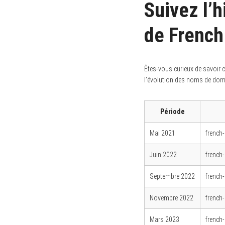
Suivez l’
de French
S
e
a
Êtes-vous curieux de savoir 
r
l’évolution des noms de domain
c
h
f
o
Période
r
:
Mai 2021
french
Juin 2022
french
Septembre 2022
french
Novembre 2022
french
Mars 2023
french-