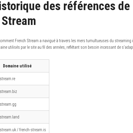
historique des références d
 Stream
comment French Stream a navigué à travers les mers tumultueuses du streaming il
e utilisés par le site au fil des années, reflétant son besoin incessant de s’adapte
Domaine utilisé
-stream.re
-stream.biz
-stream.gg
-stream.land
stream.uk / french-stream.is