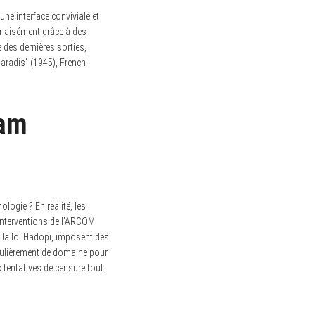
ne interface conviviale et
er aisément grâce à des
 des dernières sorties,
aradis” (1945), French
eam
ogie ? En réalité, les
interventions de l’ARCOM
e la loi Hadopi, imposent des
égulièrement de domaine pour
x tentatives de censure tout