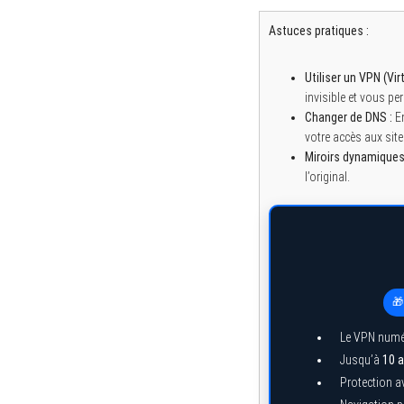
Astuces pratiques :
Utiliser un VPN (Vir
invisible et vous pe
Changer de DNS :
En
votre accès aux sit
Miroirs dynamiques
l’original.
🎁
Le VPN numé
Jusqu’à
10 a
Protection a