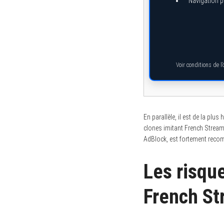
Navigation pr
Voir conditions de l
En parallèle, il est de la pl
clones imitant French Stream.
AdBlock, est fortement recom
Les risque
French S