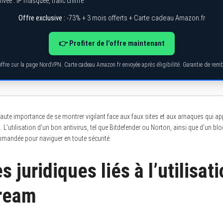
ivée : IP masquée, trafic chiffré
Offre exclusive :
-73% + 3 mois offerts + Carte cadeau Amazon.fr
👉 Profiter de l’offre maintenant
’offre sur la page NordVPN. Carte cadeau Amazon.fr envoyée après éligibilité. Garantie de re
us haute importance de se montrer vigilant face aux faux sites et aux arnaques qui
 L’utilisation d’un bon antivirus, tel que Bitdefender ou Norton, ainsi que d’un b
mandée pour naviguer en toute sécurité.
s juridiques liés à l’utilisat
tream