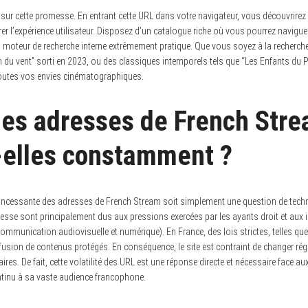
ur cette promesse. En entrant cette URL dans votre navigateur, vous découvrirez u
rer l’expérience utilisateur. Disposez d’un catalogue riche où vous pourrez navigu
 moteur de recherche interne extrêmement pratique. Que vous soyez à la recherche
du vent” sorti en 2023, ou des classiques intemporels tels que “Les Enfants du P
toutes vos envies cinématographiques.
les adresses de French Str
elles constamment ?
incessante des adresses de French Stream soit simplement une question de technol
sse sont principalement dus aux pressions exercées par les ayants droit et aux 
 communication audiovisuelle et numérique). En France, des lois strictes, telles qu
iffusion de contenus protégés. En conséquence, le site est contraint de changer r
res. De fait, cette volatilité des URL est une réponse directe et nécessaire face au
tinu à sa vaste audience francophone.